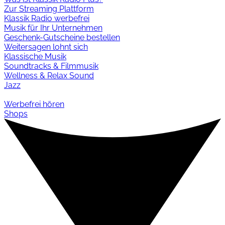
Zur Streaming Plattform
Klassik Radio werbefrei
Musik für Ihr Unternehmen
Geschenk-Gutscheine bestellen
Weitersagen lohnt sich
Klassische Musik
Soundtracks & Filmmusik
Wellness & Relax Sound
Jazz
Werbefrei hören
Shops