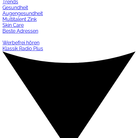
Trends
Gesundheit
Augengesundheit
Multitalent Zink
Skin Care
Beste Adressen
Werbefrei hören
Klassik Radio Plus