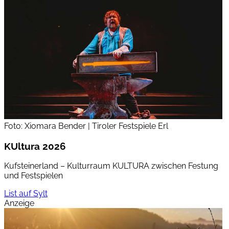
Foto: Xiomara Bender | Tiroler Festspiele Erl
KUltura 2026
Kufsteinerland – Kulturraum KULTURA zwischen Festung
und Festspielen
List auf Sylt
Anzeige