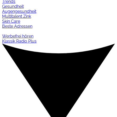
Trends
Gesundheit
Augengesundheit
Multitalent Zink
Skin Care
Beste Adressen
Werbefrei hören
Klassik Radio Plus