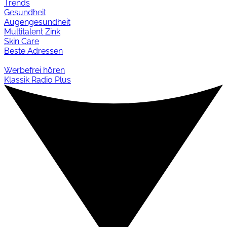
Trends
Gesundheit
Augengesundheit
Multitalent Zink
Skin Care
Beste Adressen
Werbefrei hören
Klassik Radio Plus