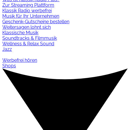
Zur Streaming Plattform
Klassik Radio werbefrei
Musik für Ihr Unternehmen
Geschenk-Gutscheine bestellen
Weitersagen lohnt sich
Klassische Musik
Soundtracks & Filmmusik
Wellness & Relax Sound
Jazz
Werbefrei hören
Shops