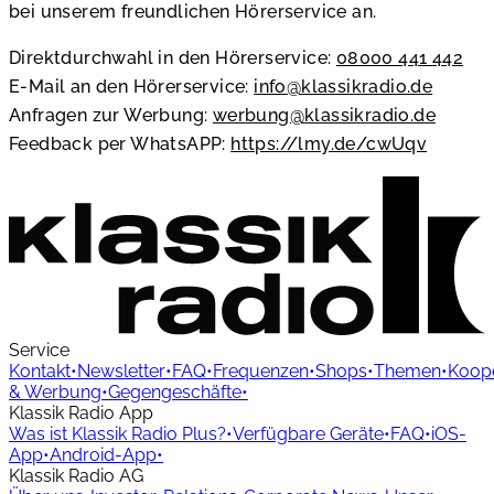
bei unserem freundlichen Hörerservice an.
Direktdurchwahl in den Hörerservice:
08000 441 442
E-Mail an den Hörerservice:
info@klassikradio.de
Anfragen zur Werbung:
werbung@klassikradio.de
Feedback per WhatsAPP:
https://lmy.de/cwUqv
Service
Kontakt
•
Newsletter
•
FAQ
•
Frequenzen
•
Shops
•
Themen
•
Koope
& Werbung
•
Gegengeschäfte
•
Klassik Radio App
Was ist Klassik Radio Plus?
•
Verfügbare Geräte
•
FAQ
•
iOS-
App
•
Android-App
•
Klassik Radio AG