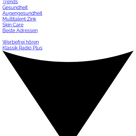
Trends
Gesundheit
Augengesundheit
Multitalent Zink
Skin Care
Beste Adressen
Werbefrei hören
Klassik Radio Plus