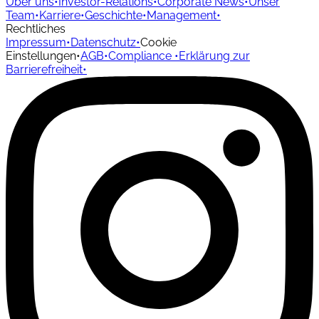
Über uns
•
Investor-Relations
•
Corporate News
•
Unser
Team
•
Karriere
•
Geschichte
•
Management
•
Rechtliches
Impressum
•
Datenschutz
•
Cookie
Einstellungen
•
AGB
•
Compliance
•
Erklärung zur
Barrierefreiheit
•