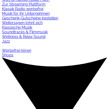
Zur Streaming Plattform
Klassik Radio werbefrei
Musik für Ihr Unternehmen
Geschenk-Gutscheine bestellen
Weitersagen lohnt sich
Klassische Musik
Soundtracks & Filmmusik
Wellness & Relax Sound
Jazz
Werbefrei hören
Shops