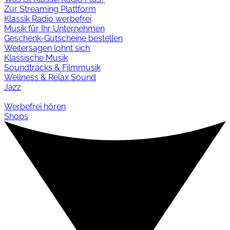
Zur Streaming Plattform
Klassik Radio werbefrei
Musik für Ihr Unternehmen
Geschenk-Gutscheine bestellen
Weitersagen lohnt sich
Klassische Musik
Soundtracks & Filmmusik
Wellness & Relax Sound
Jazz
Werbefrei hören
Shops