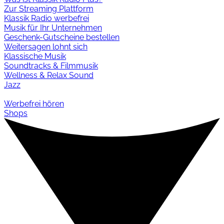
Zur Streaming Plattform
Klassik Radio werbefrei
Musik für Ihr Unternehmen
Geschenk-Gutscheine bestellen
Weitersagen lohnt sich
Klassische Musik
Soundtracks & Filmmusik
Wellness & Relax Sound
Jazz
Werbefrei hören
Shops