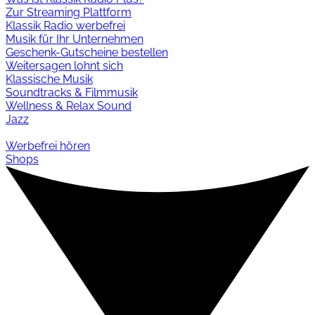
Zur Streaming Plattform
Klassik Radio werbefrei
Musik für Ihr Unternehmen
Geschenk-Gutscheine bestellen
Weitersagen lohnt sich
Klassische Musik
Soundtracks & Filmmusik
Wellness & Relax Sound
Jazz
Werbefrei hören
Shops