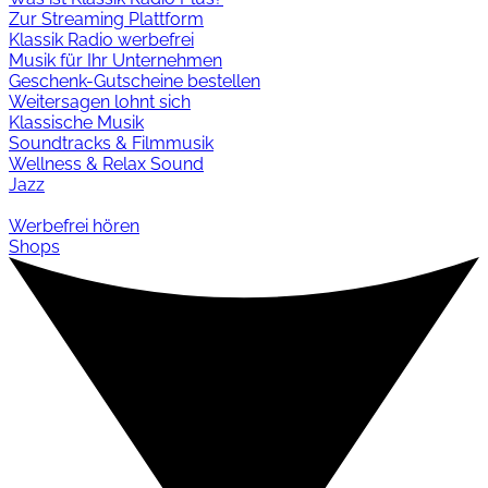
Zur Streaming Plattform
Klassik Radio werbefrei
Musik für Ihr Unternehmen
Geschenk-Gutscheine bestellen
Weitersagen lohnt sich
Klassische Musik
Soundtracks & Filmmusik
Wellness & Relax Sound
Jazz
Werbefrei hören
Shops