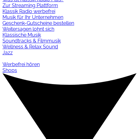
Zur Streaming Plattform
Klassik Radio werbefrei
Musik für Ihr Unternehmen
Geschenk-Gutscheine bestellen
Weitersagen lohnt sich
Klassische Musik
Soundtracks & Filmmusik
Wellness & Relax Sound
Jazz
Werbefrei hören
Shops