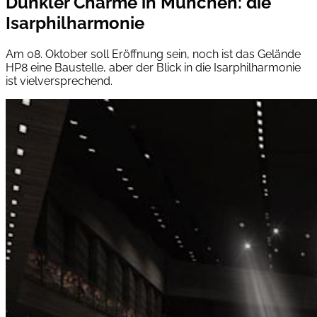
Dunkler Charme in München: die
Isarphilharmonie
Am 08. Oktober soll Eröffnung sein, noch ist das Gelände
HP8 eine Baustelle, aber der Blick in die Isarphilharmonie
ist vielversprechend.