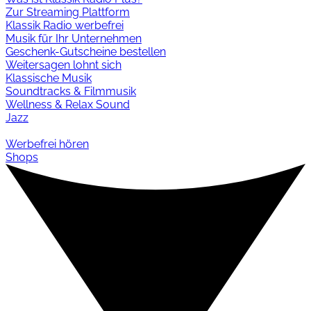
Zur Streaming Plattform
Klassik Radio werbefrei
Musik für Ihr Unternehmen
Geschenk-Gutscheine bestellen
Weitersagen lohnt sich
Klassische Musik
Soundtracks & Filmmusik
Wellness & Relax Sound
Jazz
Werbefrei hören
Shops