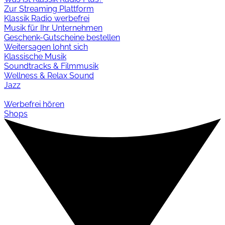
Zur Streaming Plattform
Klassik Radio werbefrei
Musik für Ihr Unternehmen
Geschenk-Gutscheine bestellen
Weitersagen lohnt sich
Klassische Musik
Soundtracks & Filmmusik
Wellness & Relax Sound
Jazz
Werbefrei hören
Shops