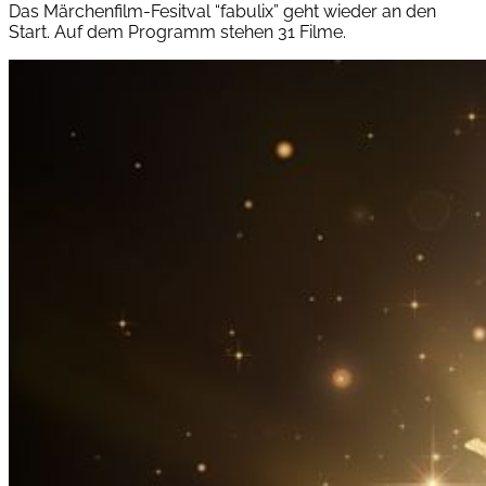
Das Märchenfilm-Fesitval “fabulix” geht wieder an den
Start. Auf dem Programm stehen 31 Filme.