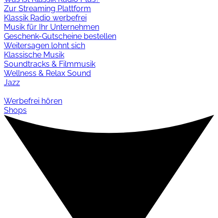
Zur Streaming Plattform
Klassik Radio werbefrei
Musik für Ihr Unternehmen
Geschenk-Gutscheine bestellen
Weitersagen lohnt sich
Klassische Musik
Soundtracks & Filmmusik
Wellness & Relax Sound
Jazz
Werbefrei hören
Shops