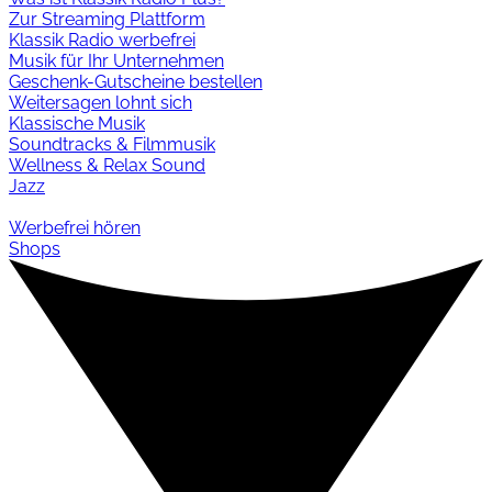
Zur Streaming Plattform
Klassik Radio werbefrei
Musik für Ihr Unternehmen
Geschenk-Gutscheine bestellen
Weitersagen lohnt sich
Klassische Musik
Soundtracks & Filmmusik
Wellness & Relax Sound
Jazz
Werbefrei hören
Shops