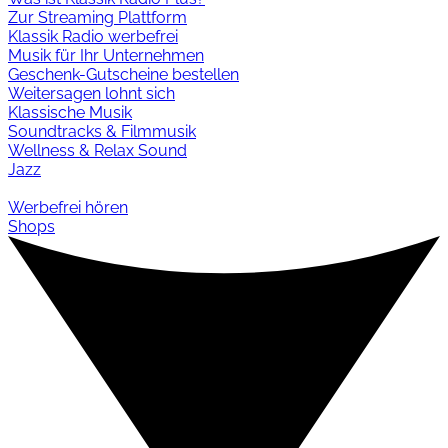
Zur Streaming Plattform
Klassik Radio werbefrei
Musik für Ihr Unternehmen
Geschenk-Gutscheine bestellen
Weitersagen lohnt sich
Klassische Musik
Soundtracks & Filmmusik
Wellness & Relax Sound
Jazz
Werbefrei hören
Shops