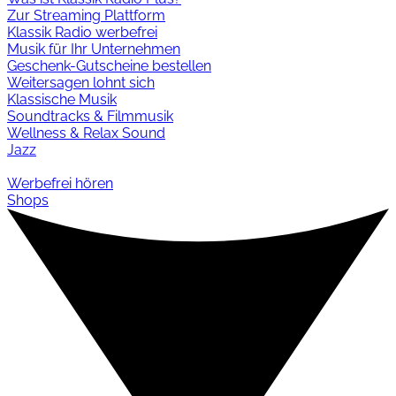
Zur Streaming Plattform
Klassik Radio werbefrei
Musik für Ihr Unternehmen
Geschenk-Gutscheine bestellen
Weitersagen lohnt sich
Klassische Musik
Soundtracks & Filmmusik
Wellness & Relax Sound
Jazz
Werbefrei hören
Shops