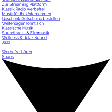
Zur Streaming Plattform
Klassik Radio werbefrei
Musik für Ihr Unternehmen
Geschenk-Gutscheine bestellen
Weitersagen lohnt sich
Klassische Musik
Soundtracks & Filmmusik
Wellness & Relax Sound
Jazz
Werbefrei hören
Shops