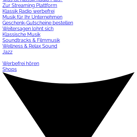
Zur Streaming Plattform
Klassik Radio werbefrei
Musik für Ihr Unternehmen
Geschenk-Gutscheine bestellen
Weitersagen lohnt sich
Klassische Musik
Soundtracks & Filmmusik
Wellness & Relax Sound
Jazz
Werbefrei hören
Shops