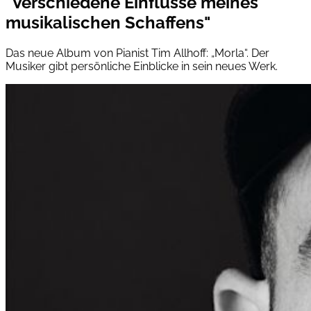
"Verschiedene Einflüsse meines
musikalischen Schaffens"
Das neue Album von Pianist Tim Allhoff: „Morla“. Der
Musiker gibt persönliche Einblicke in sein neues Werk.