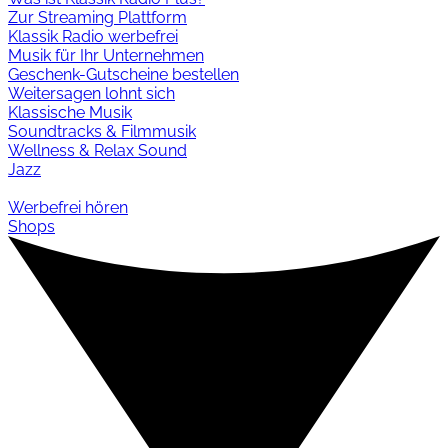
Zur Streaming Plattform
Klassik Radio werbefrei
Musik für Ihr Unternehmen
Geschenk-Gutscheine bestellen
Weitersagen lohnt sich
Klassische Musik
Soundtracks & Filmmusik
Wellness & Relax Sound
Jazz
Werbefrei hören
Shops