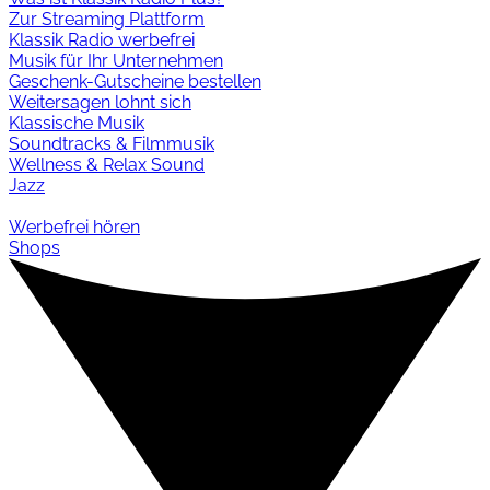
Zur Streaming Plattform
Klassik Radio werbefrei
Musik für Ihr Unternehmen
Geschenk-Gutscheine bestellen
Weitersagen lohnt sich
Klassische Musik
Soundtracks & Filmmusik
Wellness & Relax Sound
Jazz
Werbefrei hören
Shops