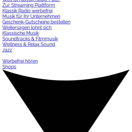
Zur Streaming Plattform
Klassik Radio werbefrei
Musik für Ihr Unternehmen
Geschenk-Gutscheine bestellen
Weitersagen lohnt sich
Klassische Musik
Soundtracks & Filmmusik
Wellness & Relax Sound
Jazz
Werbefrei hören
Shops