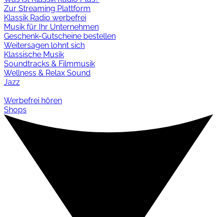
Zur Streaming Plattform
Klassik Radio werbefrei
Musik für Ihr Unternehmen
Geschenk-Gutscheine bestellen
Weitersagen lohnt sich
Klassische Musik
Soundtracks & Filmmusik
Wellness & Relax Sound
Jazz
Werbefrei hören
Shops