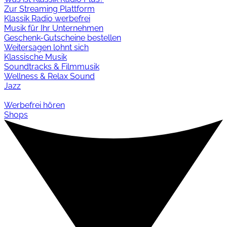
Zur Streaming Plattform
Klassik Radio werbefrei
Musik für Ihr Unternehmen
Geschenk-Gutscheine bestellen
Weitersagen lohnt sich
Klassische Musik
Soundtracks & Filmmusik
Wellness & Relax Sound
Jazz
Werbefrei hören
Shops