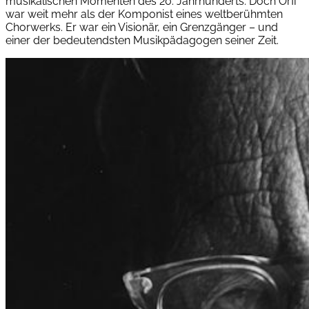
musikalischen Momenten des 20. Jahrhunderts. Doch Orff
war weit mehr als der Komponist eines weltberühmten
Chorwerks. Er war ein Visionär, ein Grenzgänger – und
einer der bedeutendsten Musikpädagogen seiner Zeit.