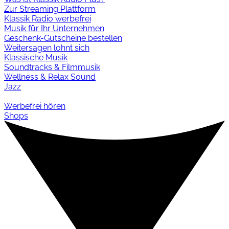
Zur Streaming Plattform
Klassik Radio werbefrei
Musik für Ihr Unternehmen
Geschenk-Gutscheine bestellen
Weitersagen lohnt sich
Klassische Musik
Soundtracks & Filmmusik
Wellness & Relax Sound
Jazz
Werbefrei hören
Shops