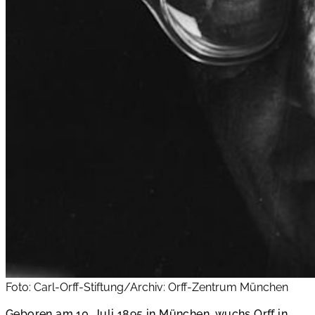
Foto: Carl-Orff-Stiftung/Archiv: Orff-Zentrum München
Geboren am 10. Juli 1895 in München, wuchs Orff in