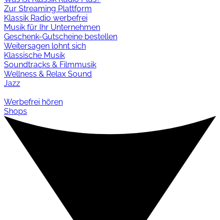
Zur Streaming Plattform
Klassik Radio werbefrei
Musik für Ihr Unternehmen
Geschenk-Gutscheine bestellen
Weitersagen lohnt sich
Klassische Musik
Soundtracks & Filmmusik
Wellness & Relax Sound
Jazz
Werbefrei hören
Shops