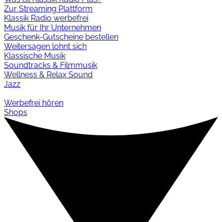
Zur Streaming Plattform
Klassik Radio werbefrei
Musik für Ihr Unternehmen
Geschenk-Gutscheine bestellen
Weitersagen lohnt sich
Klassische Musik
Soundtracks & Filmmusik
Wellness & Relax Sound
Jazz
Werbefrei hören
Shops