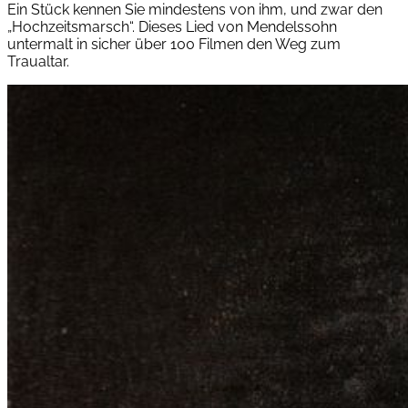
Ein Stück kennen Sie mindestens von ihm, und zwar den
„Hochzeitsmarsch“. Dieses Lied von Mendelssohn
untermalt in sicher über 100 Filmen den Weg zum
Traualtar.