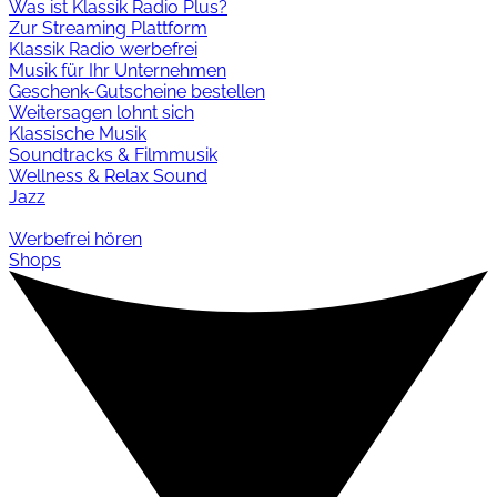
Was ist Klassik Radio Plus?
Zur Streaming Plattform
Klassik Radio werbefrei
Musik für Ihr Unternehmen
Geschenk-Gutscheine bestellen
Weitersagen lohnt sich
Klassische Musik
Soundtracks & Filmmusik
Wellness & Relax Sound
Jazz
Werbefrei hören
Shops