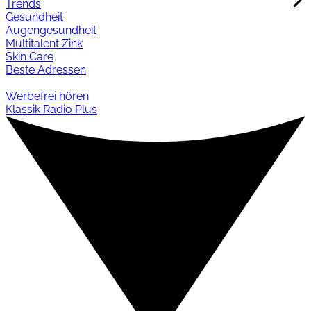
Trends
Gesundheit
Augengesundheit
Multitalent Zink
Skin Care
Beste Adressen
Werbefrei hören
Klassik Radio Plus