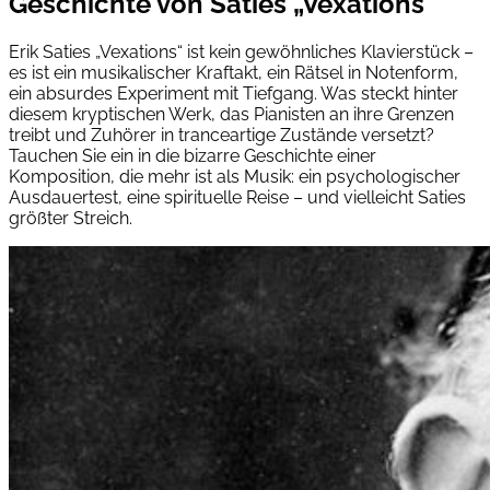
Geschichte von Saties „Vexations“
Erik Saties „Vexations“ ist kein gewöhnliches Klavierstück –
es ist ein musikalischer Kraftakt, ein Rätsel in Notenform,
ein absurdes Experiment mit Tiefgang. Was steckt hinter
diesem kryptischen Werk, das Pianisten an ihre Grenzen
treibt und Zuhörer in tranceartige Zustände versetzt?
Tauchen Sie ein in die bizarre Geschichte einer
Komposition, die mehr ist als Musik: ein psychologischer
Ausdauertest, eine spirituelle Reise – und vielleicht Saties
größter Streich.