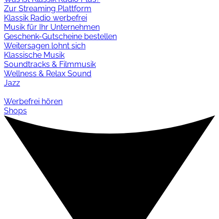
Zur Streaming Plattform
Klassik Radio werbefrei
Musik für Ihr Unternehmen
Geschenk-Gutscheine bestellen
Weitersagen lohnt sich
Klassische Musik
Soundtracks & Filmmusik
Wellness & Relax Sound
Jazz
Werbefrei hören
Shops