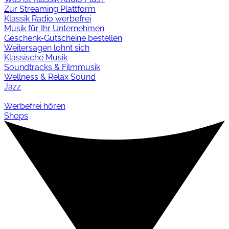
Zur Streaming Plattform
Klassik Radio werbefrei
Musik für Ihr Unternehmen
Geschenk-Gutscheine bestellen
Weitersagen lohnt sich
Klassische Musik
Soundtracks & Filmmusik
Wellness & Relax Sound
Jazz
Werbefrei hören
Shops