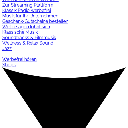
Zur Streaming Plattform
Klassik Radio werbefrei
Musik für Ihr Unternehmen
Geschenk-Gutscheine bestellen
Weitersagen lohnt sich
Klassische Musik
Soundtracks & Filmmusik
Wellness & Relax Sound
Jazz
Werbefrei hören
Shops