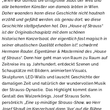
„
Wien war damals die drittgrößte Stadt der Welt und
alle bekannten Künstler von damals lebten in Wien.
Daher woanders kann diese Geschichte nicht hautnah
erzählt und gefühlt werden, als genau dort, wo diese
Geschichte stattgefunden hat. Das „House of Strauss“
ist der Originalschauplatz mit dem schönen
historischen Konzertsaal, der eigentlich fast magisch in
seiner akustischen Qualität erhalten ist“, schwärmt
Hermann Rauter, Eigentümer & Mastermind des „House
of Strauss
“. Denn hier geht man von Raum zu Raum auf
Zeitreise ins 19. Jahrhundert, entdeckt Szenen und
Schauplätze mit Bildern, animierten Visuals,
Skulpturen, LED-Walls und lauscht Geschichte der
damaligen Zeit und natürlich der wundervollen Musik
der Strauss-Dynastie. Das Highlight kommt dann in
Gestalt des Walzerkönigs, Josef Strauss Sohn,
persönlich: „
Eine 15-minütige Strauss-Show, wo Herr
Josef Strauß im Konzertsaal dann ‘live’ auf die Bühne