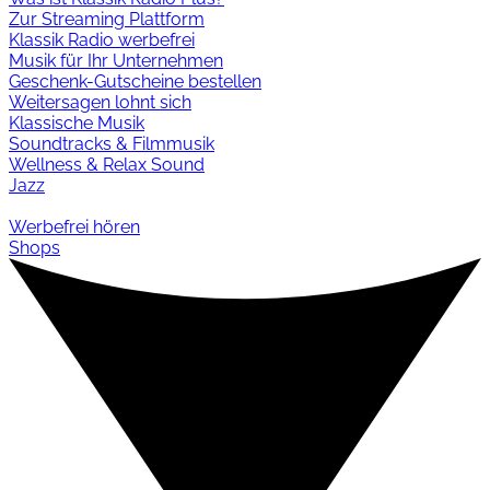
Zur Streaming Plattform
Klassik Radio werbefrei
Musik für Ihr Unternehmen
Geschenk-Gutscheine bestellen
Weitersagen lohnt sich
Klassische Musik
Soundtracks & Filmmusik
Wellness & Relax Sound
Jazz
Werbefrei hören
Shops