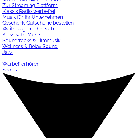
Zur Streaming Plattform
Klassik Radio werbefrei
Musik für Ihr Unternehmen
Geschenk-Gutscheine bestellen
Weitersagen lohnt sich
Klassische Musik
Soundtracks & Filmmusik
Wellness & Relax Sound
Jazz
Werbefrei hören
Shops