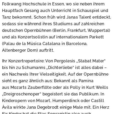
Folkwang Hochschule in Essen, wo sie neben ihrem
Hauptfach Gesang auch Unterricht in Schauspiel und
Tanz bekommt. Schon früh wird Janas Talent entdeckt,
sodass sie während ihres Studiums auf zahlreichen
deutschen Opernbühnen (Berlin, Frankfurt, Wuppertal)
und als Konzertsolistin auf internationalem Parkett
(Palau de la Música Catalana in Barcelona,
Altenberger Dom) auftritt.
Ihr Konzertrepertoire: Von Pergolesis „Stabat Mater“
bis hin zu Schumanns „Dichterliebe“ ist alles dabei –
ein Nachweis Ihrer Vielseitigkeit. Auf der Opernbühne
sieht es ganz ähnlich aus: Bekannt als Pamina
aus Mozarts Zauberflöte oder als Polly in Kurt Weills
„Dreigroschenoper“ begeistert sie das Publikum. In
Kinderopern von Mozart, Humperdinck oder Castill
Ávila wirkte Jana Degebrodt einige Male mit. Ein Herz
für Kinder hat die Star-Sopranistin also auch.