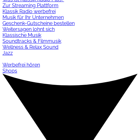
Zur Streaming Plattform
Klassik Radio werbefrei
Musik für Ihr Unternehmen
Geschenk-Gutscheine bestellen
Weitersagen lohnt sich
Klassische Musik
Soundtracks & Filmmusik
Wellness & Relax Sound
Jazz
Werbefrei hören
Shops