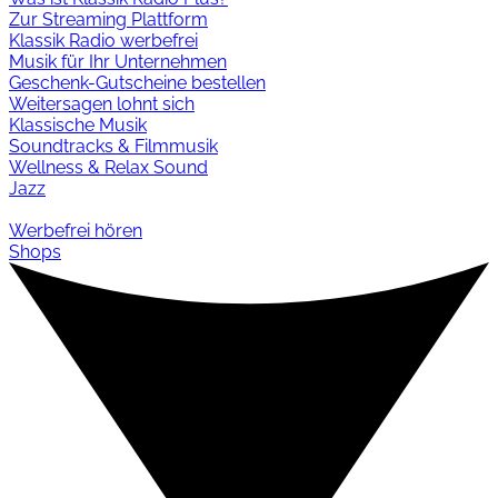
Zur Streaming Plattform
Klassik Radio werbefrei
Musik für Ihr Unternehmen
Geschenk-Gutscheine bestellen
Weitersagen lohnt sich
Klassische Musik
Soundtracks & Filmmusik
Wellness & Relax Sound
Jazz
Werbefrei hören
Shops