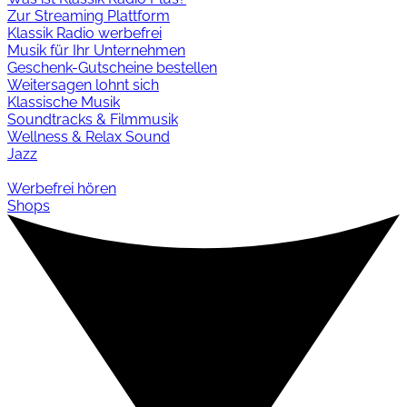
Zur Streaming Plattform
Klassik Radio werbefrei
Musik für Ihr Unternehmen
Geschenk-Gutscheine bestellen
Weitersagen lohnt sich
Klassische Musik
Soundtracks & Filmmusik
Wellness & Relax Sound
Jazz
Werbefrei hören
Shops