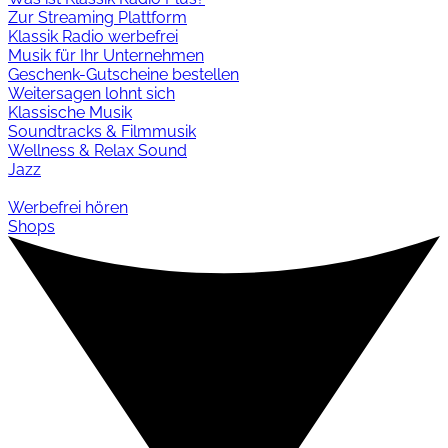
Zur Streaming Plattform
Klassik Radio werbefrei
Musik für Ihr Unternehmen
Geschenk-Gutscheine bestellen
Weitersagen lohnt sich
Klassische Musik
Soundtracks & Filmmusik
Wellness & Relax Sound
Jazz
Werbefrei hören
Shops