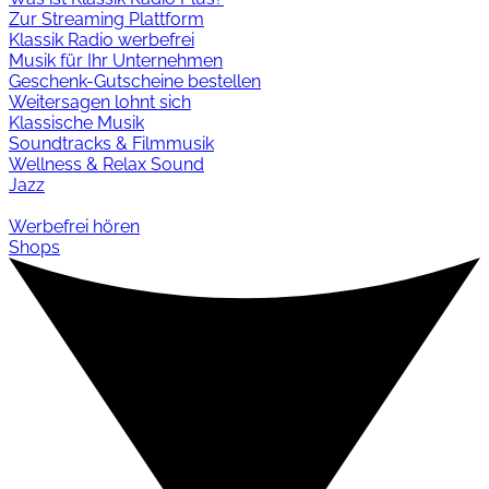
Zur Streaming Plattform
Klassik Radio werbefrei
Musik für Ihr Unternehmen
Geschenk-Gutscheine bestellen
Weitersagen lohnt sich
Klassische Musik
Soundtracks & Filmmusik
Wellness & Relax Sound
Jazz
Werbefrei hören
Shops