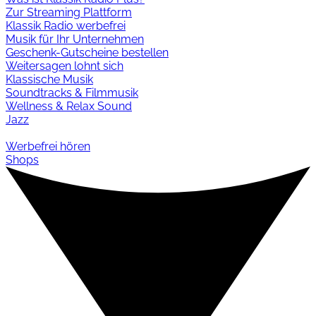
Zur Streaming Plattform
Klassik Radio werbefrei
Musik für Ihr Unternehmen
Geschenk-Gutscheine bestellen
Weitersagen lohnt sich
Klassische Musik
Soundtracks & Filmmusik
Wellness & Relax Sound
Jazz
Werbefrei hören
Shops