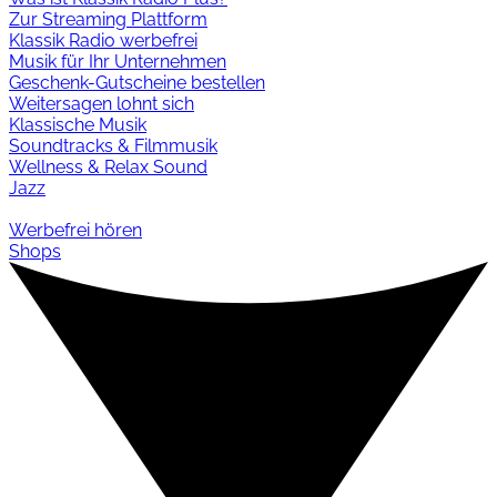
Zur Streaming Plattform
Klassik Radio werbefrei
Musik für Ihr Unternehmen
Geschenk-Gutscheine bestellen
Weitersagen lohnt sich
Klassische Musik
Soundtracks & Filmmusik
Wellness & Relax Sound
Jazz
Werbefrei hören
Shops