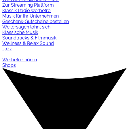
Zur Streaming Plattform
Klassik Radio werbefrei
Musik für Ihr Unternehmen
Geschenk-Gutscheine bestellen
Weitersagen lohnt sich
Klassische Musik
Soundtracks & Filmmusik
Wellness & Relax Sound
Jazz
Werbefrei hören
Shops