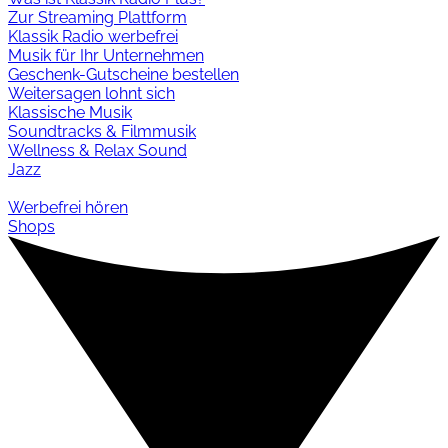
Zur Streaming Plattform
Klassik Radio werbefrei
Musik für Ihr Unternehmen
Geschenk-Gutscheine bestellen
Weitersagen lohnt sich
Klassische Musik
Soundtracks & Filmmusik
Wellness & Relax Sound
Jazz
Werbefrei hören
Shops