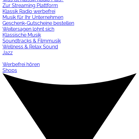
Zur Streaming Plattform
Klassik Radio werbefrei
Musik für Ihr Unternehmen
Geschenk-Gutscheine bestellen
Weitersagen lohnt sich
Klassische Musik
Soundtracks & Filmmusik
Wellness & Relax Sound
Jazz
Werbefrei hören
Shops