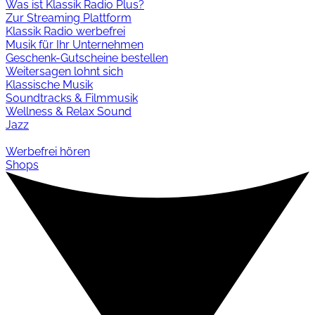
Was ist Klassik Radio Plus?
Zur Streaming Plattform
Klassik Radio werbefrei
Musik für Ihr Unternehmen
Geschenk-Gutscheine bestellen
Weitersagen lohnt sich
Klassische Musik
Soundtracks & Filmmusik
Wellness & Relax Sound
Jazz
Werbefrei hören
Shops