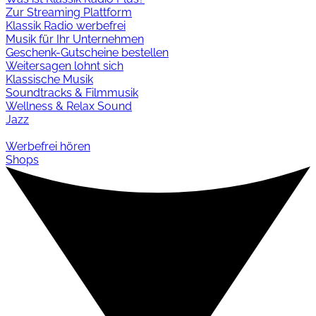
Zur Streaming Plattform
Klassik Radio werbefrei
Musik für Ihr Unternehmen
Geschenk-Gutscheine bestellen
Weitersagen lohnt sich
Klassische Musik
Soundtracks & Filmmusik
Wellness & Relax Sound
Jazz
Werbefrei hören
Shops