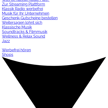
Zur Streaming Plattform
Klassik Radio werbefrei
Musik für Ihr Unternehmen
Geschenk-Gutscheine bestellen
Weitersagen lohnt sich
Klassische Musik
Soundtracks & Filmmusik
Wellness & Relax Sound
Jazz
Werbefrei hören
Shops