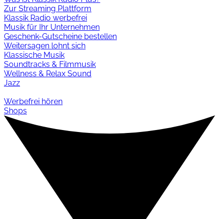
Zur Streaming Plattform
Klassik Radio werbefrei
Musik für Ihr Unternehmen
Geschenk-Gutscheine bestellen
Weitersagen lohnt sich
Klassische Musik
Soundtracks & Filmmusik
Wellness & Relax Sound
Jazz
Werbefrei hören
Shops