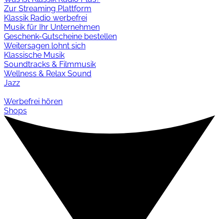
Zur Streaming Plattform
Klassik Radio werbefrei
Musik für Ihr Unternehmen
Geschenk-Gutscheine bestellen
Weitersagen lohnt sich
Klassische Musik
Soundtracks & Filmmusik
Wellness & Relax Sound
Jazz
Werbefrei hören
Shops